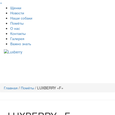
×
Щенки
Новости
Наши собаки
Помёты
О нас
Контакты
Галерея
Важно знать
Toggle
navigati
Главная
/
Помёты
/
LUXBERRY «F»